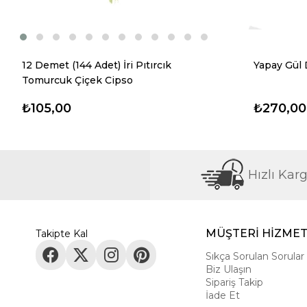
12 Demet (144 Adet) İri Pıtırcık
Yapay Gül 
Tomurcuk Çiçek Cipso
₺105,00
₺270,00
Hızlı Kar
MÜŞTERİ HİZMET
Takipte Kal
Sıkça Sorulan Sorular
Biz Ulaşın
Sipariş Takip
İade Et