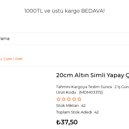
1000TL ve üstü kargo BEDAVA!
y Çiçek 1 Adet
20cm Altın Simli Yapay 
Tahmini Kargoya Teslim Süresi
:
2 İş Gü
(MDM03372)
Stok Miktarı
:
42
Toplam Stok Adedi
:
42
₺37,50