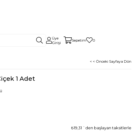
Üye
Sepetim
0
Girişi
< < Önceki Sayfaya Dön
Çiçek 1 Adet
nü
₺19,31
`den başlayan taksitlerle