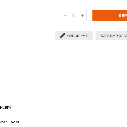
YORUM YAZ
SORULAR (0) V
KLERI
ktar: 1 Adet