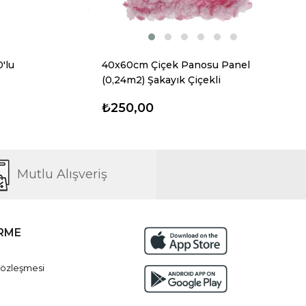
'lu
40x60cm Çiçek Panosu Panel
(0,24m2) Şakayık Çiçekli
₺250,00
Mutlu Alışveriş
İRME
Sözleşmesi